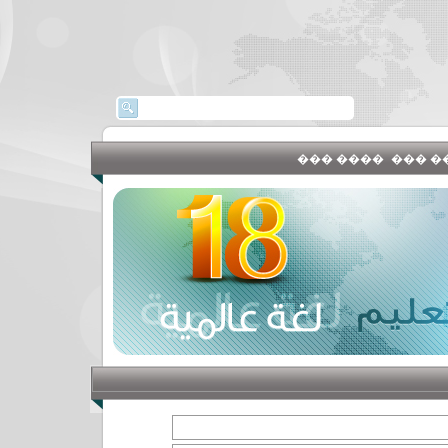
���� ���
�����