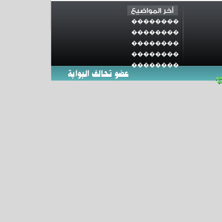
��������
��������
��������
��������
��������