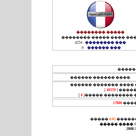
����� ��������
.
���� ���� ����� ������
4254.
:
��� ��������
0 .
:
��� ������
�����
���� ������ ������
- ��� ���� ������� ��
].
46559
[
����
].
0
- ��� �������� ��
17888
����
�����
0.02
����� 
© ���� ����
2008.