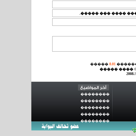
.
������ ������ �� 
�����
0.01
����� 
© ���� ����
2008.
��������
��������
��������
��������
��������