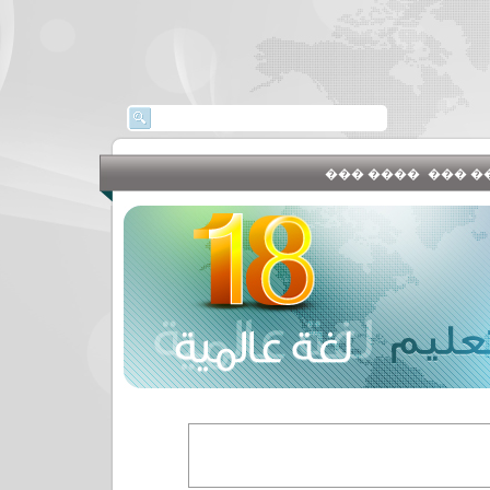
���� ���
�����