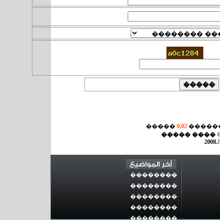
�����
0.02
����� 
© ���� ����
2008.
��������
��������
��������
��������
��������