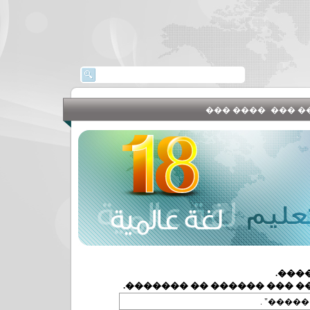
���� ���
�����
����
���� ������ ����� ��� ��
"���� �