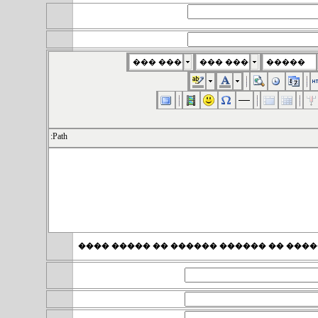
��� ����
��� ����
�����
Path:
������ : ������ ����� ������� �� ��