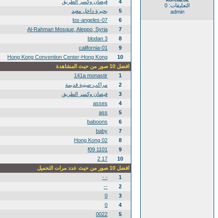
4
فيضان وكسر الطريق
التعليقات: 0
5
بحيرة داخل معبد
admin
los-angeles-07
6
Al-Rahman Mosque, Aleppo, Syria
7
blodan 3
8
california-01
9
Hong Kong Convention Center-Hong Kong
10
افضل 10 صور من حيث المشاهدة
141a monastir
1
2
مراكب صينية قديمة
3
فيضان وكسر الطريق
asses
4
ass
5
baboons
6
baby
7
02 Hong Kong
8
1101 f09
9
17 2
10
افضل 10 صور من حيث عدد مرات التحميل
- -
1
--
2
0
3
0
4
0022
5