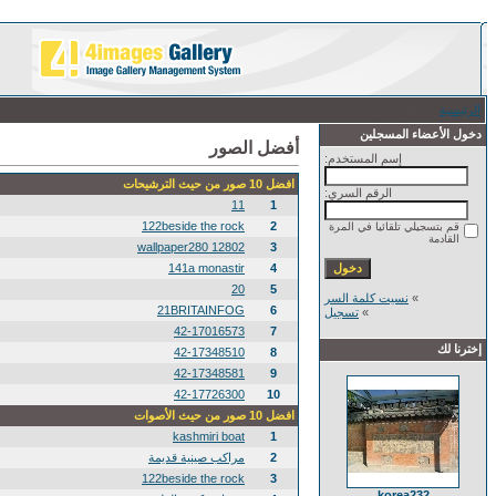
الرئيسية
/ أفضل الصور
دخول الأعضاء المسجلين
أفضل الصور
إسم المستخدم:
افضل 10 صور من حيث الترشيحات
الرقم السري:
11
1
122beside the rock
2
قم بتسجيلي تلقائيا في المرة
القادمة
12802 wallpaper280
3
141a monastir
4
20
5
»
نسيت كلمة السر
21BRITAINFOG
6
»
تسجيل
42-17016573
7
إخترنا لك
42-17348510
8
42-17348581
9
42-17726300
10
افضل 10 صور من حيث الأصوات
kashmiri boat
1
2
مراكب صينية قديمة
122beside the rock
3
korea232