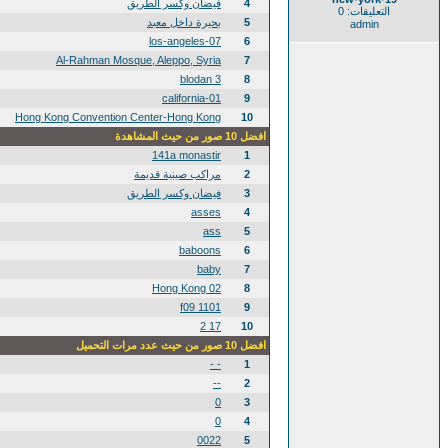
4
فيضان وكسر الطريق
التعليقات: 0
5
بحيرة داخل معبد
admin
los-angeles-07
6
Al-Rahman Mosque, Aleppo, Syria
7
blodan 3
8
california-01
9
Hong Kong Convention Center-Hong Kong
10
افضل 10 صور من حيث المشاهدة
141a monastir
1
2
مراكب صينية قديمة
3
فيضان وكسر الطريق
asses
4
ass
5
baboons
6
baby
7
02 Hong Kong
8
1101 f09
9
17 2
10
افضل 10 صور من حيث عدد مرات التحميل
- -
1
--
2
0
3
0
4
0022
5