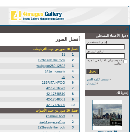
الرئيسية
/ أفضل الصور
دخول الأعضاء المسجلين
أفضل الصور
إسم المستخدم:
افضل 10 صور من حيث الترشيحات
الرقم السري:
11
1
122beside the rock
2
قم بتسجيلي تلقائيا في المرة
القادمة
12802 wallpaper280
3
141a monastir
4
20
5
»
نسيت كلمة السر
21BRITAINFOG
6
»
تسجيل
42-17016573
7
إخترنا لك
42-17348510
8
42-17348581
9
42-17726300
10
افضل 10 صور من حيث الأصوات
kashmiri boat
1
2
مراكب صينية قديمة
122beside the rock
3
new-york-19