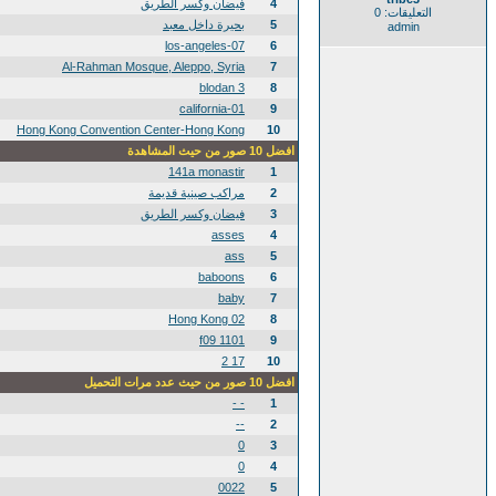
4
فيضان وكسر الطريق
التعليقات: 0
5
بحيرة داخل معبد
admin
los-angeles-07
6
Al-Rahman Mosque, Aleppo, Syria
7
blodan 3
8
california-01
9
Hong Kong Convention Center-Hong Kong
10
افضل 10 صور من حيث المشاهدة
141a monastir
1
2
مراكب صينية قديمة
3
فيضان وكسر الطريق
asses
4
ass
5
baboons
6
baby
7
02 Hong Kong
8
1101 f09
9
17 2
10
افضل 10 صور من حيث عدد مرات التحميل
- -
1
--
2
0
3
0
4
0022
5