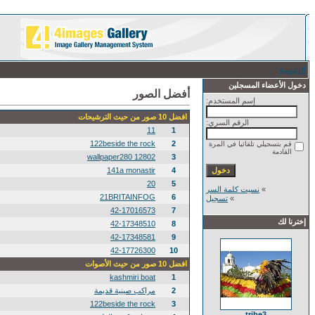
الرئيسية
/ أفضل الصور
دخول الأعضاء المسجلين
أفضل الصور
إسم المستخدم:
افضل 10 صور من حيث الترشيحات
الرقم السري:
11
1
122beside the rock
2
قم بتسجيلي تلقائيا في المرة
القادمة
12802 wallpaper280
3
141a monastir
4
20
5
»
نسيت كلمة السر
21BRITAINFOG
6
»
تسجيل
42-17016573
7
إخترنا لك
42-17348510
8
42-17348581
9
42-17726300
10
افضل 10 صور من حيث الأصوات
kashmiri boat
1
2
مراكب صينية قديمة
122beside the rock
3
tribe3