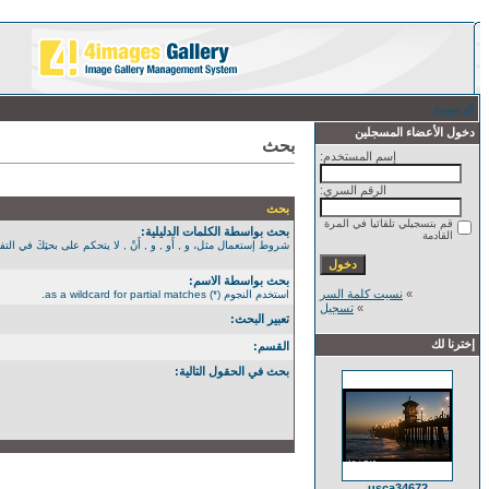
الرئيسية
/ بحث
دخول الأعضاء المسجلين
بحث
إسم المستخدم:
الرقم السري:
بحث
قم بتسجيلي تلقائيا في المرة
بحث بواسطة الكلمات الدليلية:
القادمة
شروط إستعمال مثل، و , أَو , و , أَنْ , لا يتحكم على بحثِكَ في التفصيل الأكثر. استخدم الن
بحث بواسطة الاسم:
»
نسيت كلمة السر
استخدم النجوم (*) as a wildcard for partial matches.
»
تسجيل
تعبير البحث:
إخترنا لك
القسم:
بحث في الحقول التالية:
usca34672