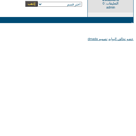
التعليقات: 0
admin
عضو تحالف البوابه
تصميم dmada