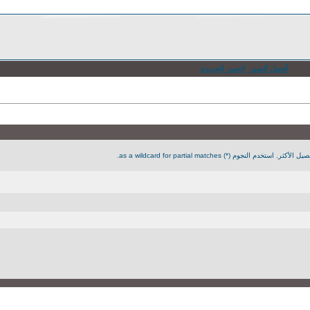
أفضل الصور
الصور الجديدة
جوم (*) as a wildcard for partial matches.