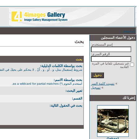
الرئيسية
/ بحث
دخول الأعضاء المسجلين
بحث
إسم المستخدم:
الرقم السري:
بحث
قم بتسجيلي تلقائيا في المرة
بحث بواسطة الكلمات الدليلية:
القادمة
شروط إستعمال مثل، و , أَو , و , أَنْ , لا يتحكم على بحثِكَ في التفصيل الأكثر. استخدم الن
بحث بواسطة الاسم:
»
نسيت كلمة السر
استخدم النجوم (*) as a wildcard for partial matches.
»
تسجيل
تعبير البحث:
إخترنا لك
القسم:
بحث في الحقول التالية:
Qebaa1