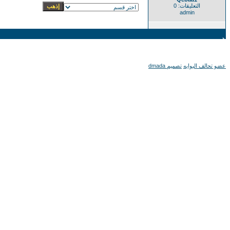
التعليقات: 0
admin
عضو تحالف البوابه
تصميم dmada