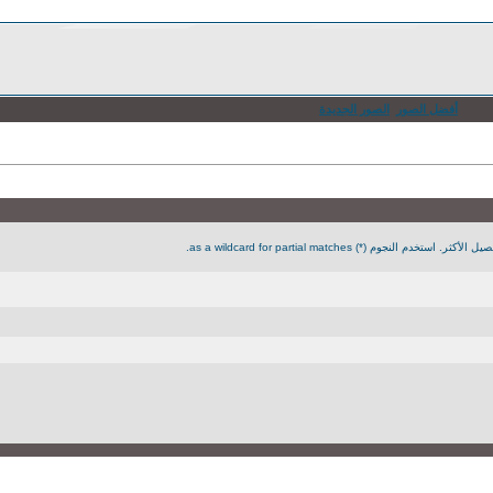
أفضل الصور
الصور الجديدة
جوم (*) as a wildcard for partial matches.