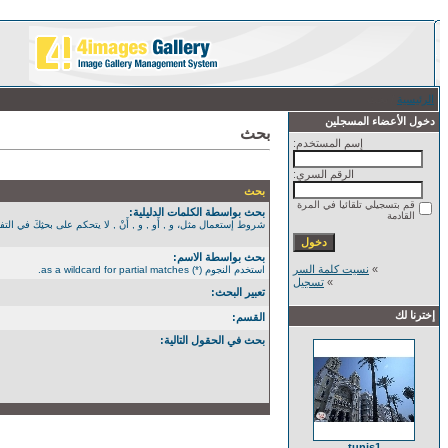
الرئيسية
/ بحث
دخول الأعضاء المسجلين
بحث
إسم المستخدم:
الرقم السري:
بحث
قم بتسجيلي تلقائيا في المرة
بحث بواسطة الكلمات الدليلية:
القادمة
شروط إستعمال مثل، و , أَو , و , أَنْ , لا يتحكم على بحثِكَ في التفصيل الأكثر. استخدم الن
بحث بواسطة الاسم:
»
نسيت كلمة السر
استخدم النجوم (*) as a wildcard for partial matches.
»
تسجيل
تعبير البحث:
إخترنا لك
القسم:
بحث في الحقول التالية:
tunis1