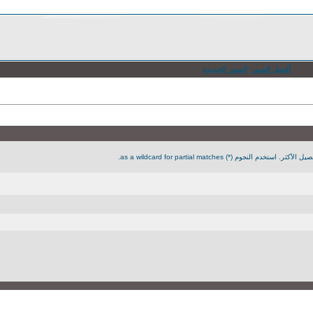
أفضل الصور
الصور الجديدة
جوم (*) as a wildcard for partial matches.