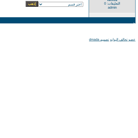
التعليقات: 0
admin
عضو تحالف البوابه
تصميم dmada