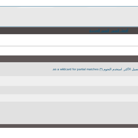
أفضل الصور
الصور الجديدة
جوم (*) as a wildcard for partial matches.