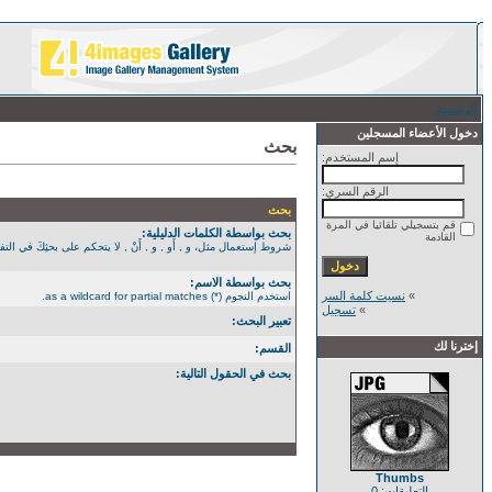
الرئيسية
/ بحث
دخول الأعضاء المسجلين
بحث
إسم المستخدم:
الرقم السري:
بحث
قم بتسجيلي تلقائيا في المرة
بحث بواسطة الكلمات الدليلية:
القادمة
شروط إستعمال مثل، و , أَو , و , أَنْ , لا يتحكم على بحثِكَ في التفصيل الأكثر. استخدم الن
بحث بواسطة الاسم:
»
نسيت كلمة السر
استخدم النجوم (*) as a wildcard for partial matches.
»
تسجيل
تعبير البحث:
إخترنا لك
القسم:
بحث في الحقول التالية:
Thumbs
التعليقات: 0