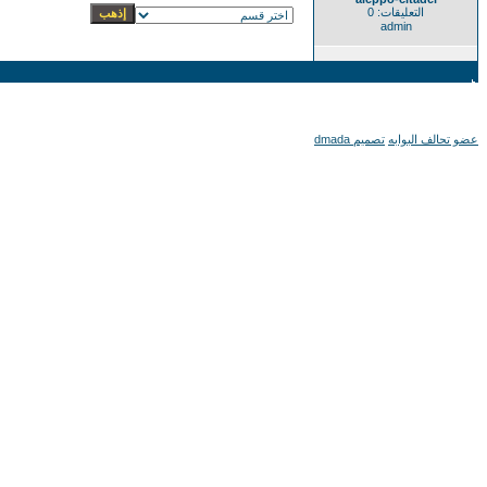
التعليقات: 0
admin
عضو تحالف البوابه
تصميم dmada