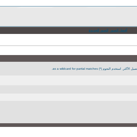
أفضل الصور
الصور الجديدة
جوم (*) as a wildcard for partial matches.