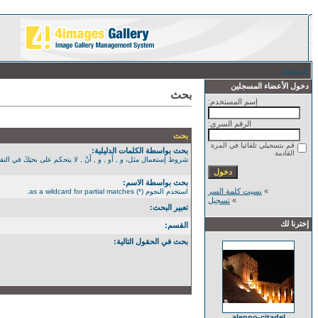
الرئيسية
/ بحث
دخول الأعضاء المسجلين
بحث
إسم المستخدم:
الرقم السري:
بحث
قم بتسجيلي تلقائيا في المرة
بحث بواسطة الكلمات الدليلية:
القادمة
شروط إستعمال مثل، و , أَو , و , أَنْ , لا يتحكم على بحثِكَ في التفصيل الأكثر. استخدم الن
بحث بواسطة الاسم:
»
نسيت كلمة السر
استخدم النجوم (*) as a wildcard for partial matches.
»
تسجيل
تعبير البحث:
إخترنا لك
القسم:
بحث في الحقول التالية:
aleppo-citadel