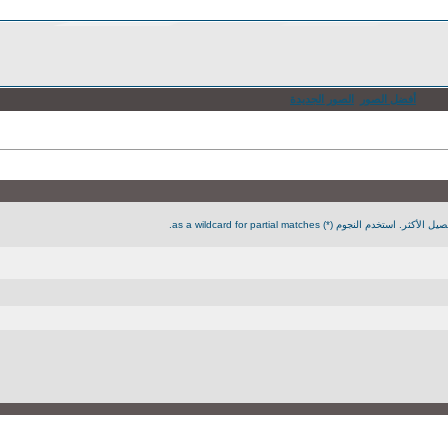
أفضل الصور
الصور الجديدة
جوم (*) as a wildcard for partial matches.