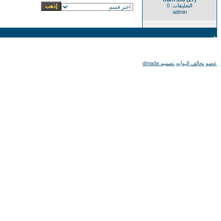
التعليقات: 0
admin
عضو تحالف البوابه
تصميم dmada