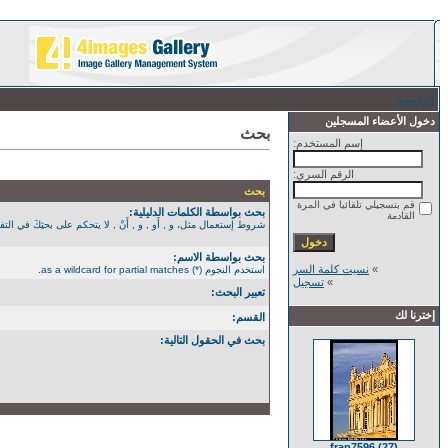
الرئيسية
/ بحث
دخول الأعضاء المسجلين
بحث
إسم المستخدم:
الرقم السري:
بحث
قم بتسجيلي تلقائيا في المرة
بحث بواسطة الكلمات الدليلية:
القادمة
شروط إستعمال مثل، و , أَو , و , أَنْ , لا يتحكم على بحثِكَ في التفصيل الأكثر. استخدم الن
بحث بواسطة الاسم:
»
نسيت كلمة السر
استخدم النجوم (*) as a wildcard for partial matches.
»
تسجيل
تعبير البحث:
إخترنا لك
القسم:
بحث في الحقول التالية:
fran7596 (27)