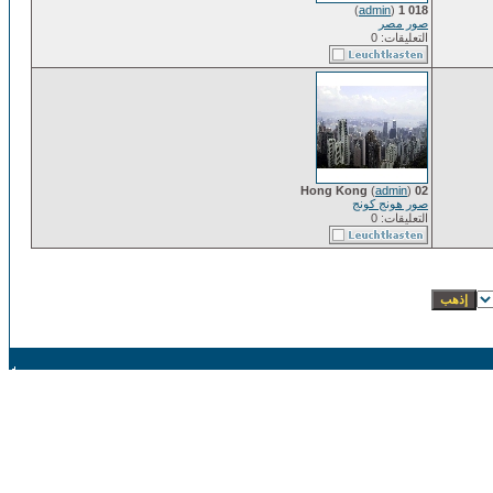
)
admin
(
018 1
صور مصر
التعليقات: 0
(
admin
)
02 Hong Kong
صور هونج كونج
التعليقات: 0