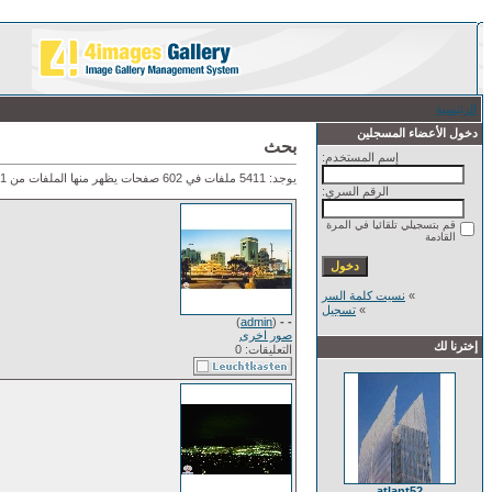
الرئيسية
/ بحث
دخول الأعضاء المسجلين
بحث
إسم المستخدم:
يوجد: 5411 ملفات في 602 صفحات يظهر منها الملفات من 1 إلى 9.
الرقم السري:
قم بتسجيلي تلقائيا في المرة
القادمة
»
نسيت كلمة السر
»
تسجيل
)
admin
(
- -
صور اخرى
إخترنا لك
التعليقات: 0
atlant52