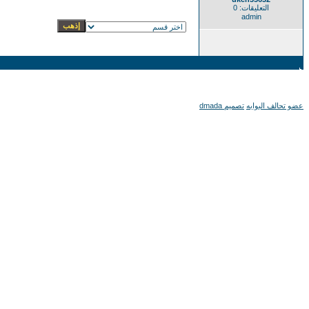
التعليقات: 0
admin
عضو تحالف البوابه
تصميم dmada