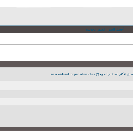
أفضل الصور
الصور الجديدة
جوم (*) as a wildcard for partial matches.