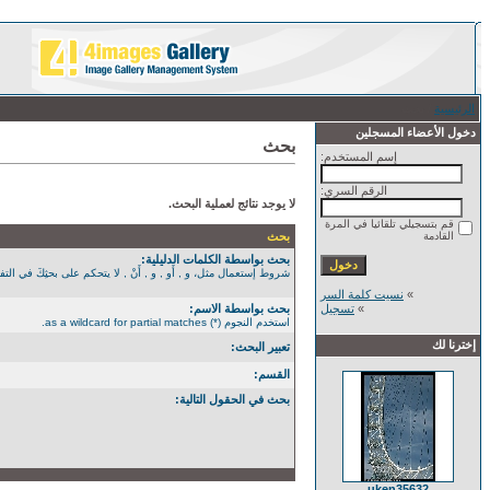
الرئيسية
/ بحث
دخول الأعضاء المسجلين
بحث
إسم المستخدم:
الرقم السري:
لا يوجد نتائج لعملية البحث.
قم بتسجيلي تلقائيا في المرة
القادمة
بحث
بحث بواسطة الكلمات الدليلية:
شروط إستعمال مثل، و , أَو , و , أَنْ , لا يتحكم على بحثِكَ في التفصيل الأكثر. استخدم الن
»
نسيت كلمة السر
»
تسجيل
بحث بواسطة الاسم:
استخدم النجوم (*) as a wildcard for partial matches.
إخترنا لك
تعبير البحث:
القسم:
بحث في الحقول التالية:
uken35632