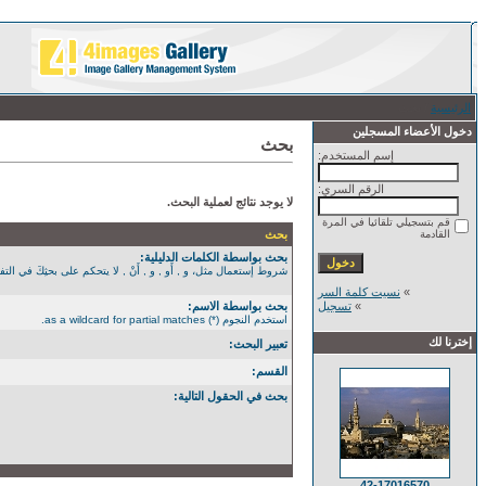
الرئيسية
/ بحث
دخول الأعضاء المسجلين
بحث
إسم المستخدم:
الرقم السري:
لا يوجد نتائج لعملية البحث.
قم بتسجيلي تلقائيا في المرة
القادمة
بحث
بحث بواسطة الكلمات الدليلية:
شروط إستعمال مثل، و , أَو , و , أَنْ , لا يتحكم على بحثِكَ في التفصيل الأكثر. استخدم الن
»
نسيت كلمة السر
»
تسجيل
بحث بواسطة الاسم:
استخدم النجوم (*) as a wildcard for partial matches.
إخترنا لك
تعبير البحث:
القسم:
بحث في الحقول التالية:
42-17016570