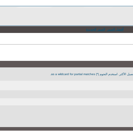
أفضل الصور
الصور الجديدة
جوم (*) as a wildcard for partial matches.