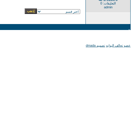
التعليقات: 0
admin
عضو تحالف البوابه
تصميم dmada