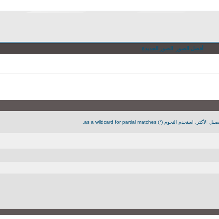
أفضل الصور
الصور الجديدة
جوم (*) as a wildcard for partial matches.