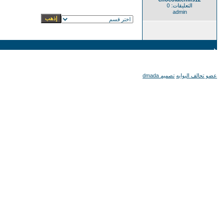
التعليقات: 0
admin
عضو تحالف البوابه
تصميم dmada