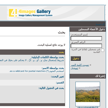
الرئيسية
/ بحث
دخول الأعضاء المسجلين
بحث
إسم المستخدم:
الرقم السري:
لا يوجد نتائج لعملية البحث.
قم بتسجيلي تلقائيا في المرة
القادمة
بحث
بحث بواسطة الكلمات الدليلية:
شروط إستعمال مثل، و , أَو , و , أَنْ , لا يتحكم على بحثِكَ في التفصيل الأكثر. استخدم الن
»
نسيت كلمة السر
»
تسجيل
بحث بواسطة الاسم:
استخدم النجوم (*) as a wildcard for partial matches.
إخترنا لك
تعبير البحث:
القسم:
بحث في الحقول التالية:
chocolatehills12