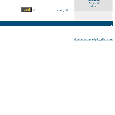
التعليقات: 0
admin
عضو تحالف البوابه
تصميم dmada