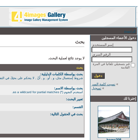
الرئيسية
/ بحث
دخول الأعضاء المسجلين
بحث
إسم المستخدم:
الرقم السري:
لا يوجد نتائج لعملية البحث.
قم بتسجيلي تلقائيا في المرة
القادمة
بحث
بحث بواسطة الكلمات الدليلية:
شروط إستعمال مثل، و , أَو , و , أَنْ , لا يتحكم على بحثِكَ في التفصيل الأكثر. استخدم الن
»
نسيت كلمة السر
»
تسجيل
بحث بواسطة الاسم:
استخدم النجوم (*) as a wildcard for partial matches.
إخترنا لك
تعبير البحث:
القسم:
بحث في الحقول التالية:
korea208