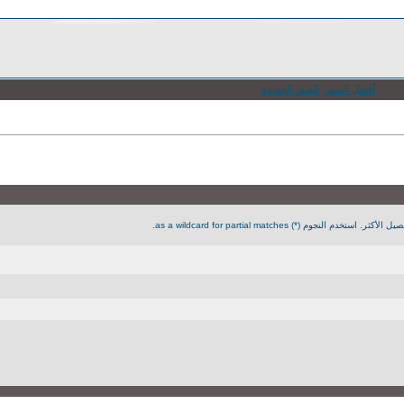
أفضل الصور
الصور الجديدة
جوم (*) as a wildcard for partial matches.