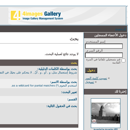
الرئيسية
/ بحث
دخول الأعضاء المسجلين
بحث
إسم المستخدم:
الرقم السري:
لا يوجد نتائج لعملية البحث.
قم بتسجيلي تلقائيا في المرة
القادمة
بحث
بحث بواسطة الكلمات الدليلية:
شروط إستعمال مثل، و , أَو , و , أَنْ , لا يتحكم على بحثِكَ في التفصيل الأكثر. استخدم الن
»
نسيت كلمة السر
»
تسجيل
بحث بواسطة الاسم:
استخدم النجوم (*) as a wildcard for partial matches.
إخترنا لك
تعبير البحث:
القسم:
بحث في الحقول التالية:
tunisia-tunis-01