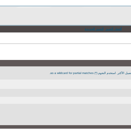
أفضل الصور
الصور الجديدة
جوم (*) as a wildcard for partial matches.