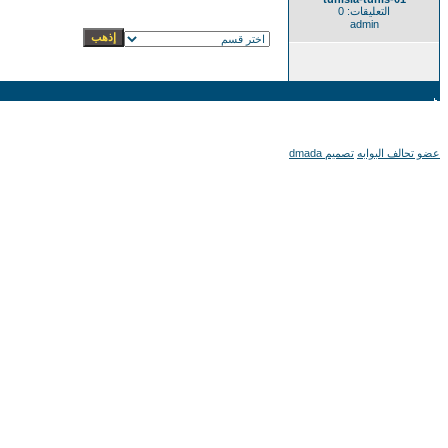
التعليقات: 0
admin
عضو تحالف البوابه
تصميم dmada