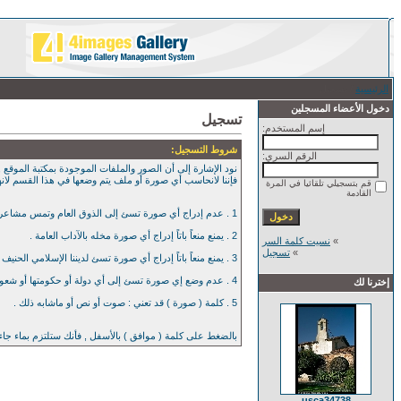
الرئيسية
/ تسجيل
دخول الأعضاء المسجلين
تسجيل
إسم المستخدم:
شروط التسجيل:
الرقم السري:
نود الإشارة إلى أن الصور والملفات الموجودة بمكتبة الموقع , 
فإننا لانحاسب أي صورة أو ملف يتم وضعها في هذا القسم لان
قم بتسجيلي تلقائيا في المرة
القادمة
1 . عدم إدراج أي صورة تسئ إلى الذوق العام وتمس مشاعر العامة بأي حال من الآحوال .
2 . يمنع منعاً باتاً إدراج أي صورة مخله بالآداب العامة .
»
نسيت كلمة السر
»
تسجيل
3 . يمنع منعاً باتاً إدراج أي صورة تسئ لديننا الإسلامي الحنيف .
4 . عدم وضع إي صورة تسئ إلى أي دولة أو حكومتها أو شعوبها .
إخترنا لك
5 . كلمة ( صورة ) قد تعني : صوت أو نص أو ماشابه ذلك .
بالضغط على كلمة ( موافق ) بالأسفل , فأنك ستلتزم بماء جا
usca34738