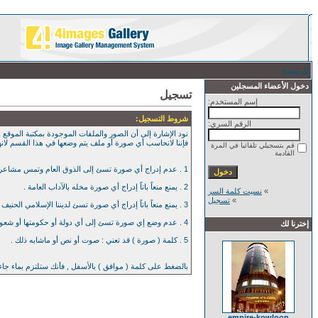
الرئيسية
/ تسجيل
دخول الأعضاء المسجلين
تسجيل
إسم المستخدم:
شروط التسجيل:
الرقم السري:
نود الإشارة إلى أن الصور والملفات الموجودة بمكتبة الموقع , 
فإننا لانحاسب أي صورة أو ملف يتم وضعها في هذا القسم لان
قم بتسجيلي تلقائيا في المرة
القادمة
1 . عدم إدراج أي صورة تسئ إلى الذوق العام وتمس مشاعر العامة بأي حال من الآحوال .
2 . يمنع منعاً باتاً إدراج أي صورة مخله بالآداب العامة .
»
نسيت كلمة السر
»
تسجيل
3 . يمنع منعاً باتاً إدراج أي صورة تسئ لديننا الإسلامي الحنيف .
4 . عدم وضع إي صورة تسئ إلى أي دولة أو حكومتها أو شعوبها .
إخترنا لك
5 . كلمة ( صورة ) قد تعني : صوت أو نص أو ماشابه ذلك .
بالضغط على كلمة ( موافق ) بالأسفل , فأنك ستلتزم بماء جا
empire-kowloon