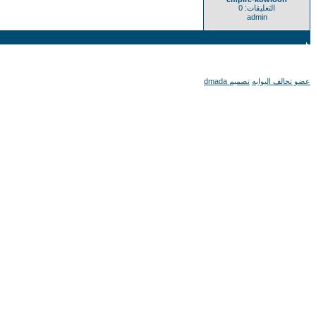
التعليقات: 0
admin
عضو تحالف البوابه
تصميم dmada