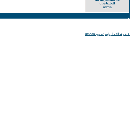
التعليقات: 0
admin
عضو تحالف البوابه
تصميم dmada