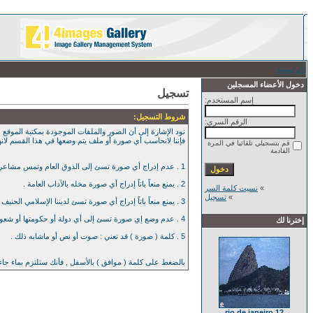
الرئيسية
/ تسجيل
دخول الأعضاء المسجلين
تسجيل
إسم المستخدم:
شروط التسجيل:
الرقم السري:
نود الإشارة إلى أن الصور والملفات الموجودة بمكتبة الموقع , 
فإننا لانحاسب أي صورة أو ملف يتم وضعها في هذا القسم لان
قم بتسجيلي تلقائيا في المرة
القادمة
1 . عدم إدراج أي صورة تسئ إلى الذوق العام وتمس مشاعر العامة بأي حال من الآحوال .
2 . يمنع منعاً باتاً إدراج أي صورة مخله بالآداب العامة .
»
نسيت كلمة السر
»
تسجيل
3 . يمنع منعاً باتاً إدراج أي صورة تسئ لديننا الإسلامي الحنيف .
4 . عدم وضع إي صورة تسئ إلى أي دولة أو حكومتها أو شعوبها .
إخترنا لك
5 . كلمة ( صورة ) قد تعني : صوت أو نص أو ماشابه ذلك .
بالضغط على كلمة ( موافق ) بالأسفل , فأنك ستلتزم بماء جا
rio de janeiro 12