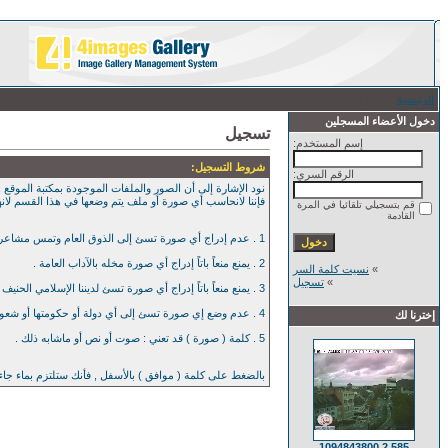
الرئيسية
/ تسجيل
دخول الأعضاء المسجلين
تسجيل
إسم المستخدم:
شروط التسجيل:
الرقم السري:
نود الإشارة إلى أن الصور والملفات الموجودة بمكتبة الموقع , 
فإننا لانحاسب أي صورة أو ملف يتم وضعها في هذا القسم لان
قم بتسجيلي تلقائيا في المرة
القادمة
1 . عدم إدراج أي صورة تسئ إلى الذوق العام وتمس مشاعر العامة بأي حال من الآحوال .
2 . يمنع منعاً باتاً إدراج أي صورة مخله بالآداب العامة .
»
نسيت كلمة السر
»
تسجيل
3 . يمنع منعاً باتاً إدراج أي صورة تسئ لديننا الإسلامي الحنيف .
4 . عدم وضع إي صورة تسئ إلى أي دولة أو حكومتها أو شعوبها .
إخترنا لك
5 . كلمة ( صورة ) قد تعني : صوت أو نص أو ماشابه ذلك .
بالضغط على كلمة ( موافق ) بالأسفل , فأنك ستلتزم بماء جا
585 2 1094843800