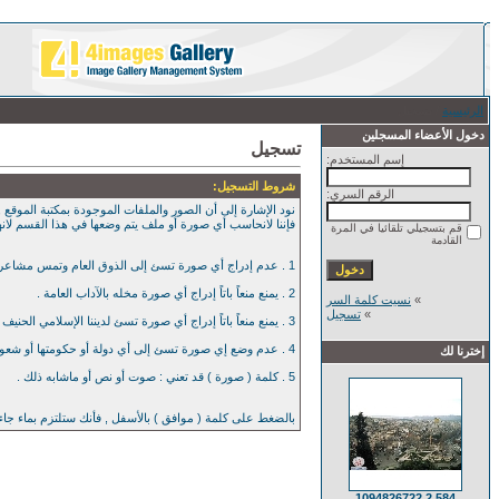
الرئيسية
/ تسجيل
دخول الأعضاء المسجلين
تسجيل
إسم المستخدم:
شروط التسجيل:
الرقم السري:
نود الإشارة إلى أن الصور والملفات الموجودة بمكتبة الموقع , 
فإننا لانحاسب أي صورة أو ملف يتم وضعها في هذا القسم لان
قم بتسجيلي تلقائيا في المرة
القادمة
1 . عدم إدراج أي صورة تسئ إلى الذوق العام وتمس مشاعر العامة بأي حال من الآحوال .
2 . يمنع منعاً باتاً إدراج أي صورة مخله بالآداب العامة .
»
نسيت كلمة السر
»
تسجيل
3 . يمنع منعاً باتاً إدراج أي صورة تسئ لديننا الإسلامي الحنيف .
4 . عدم وضع إي صورة تسئ إلى أي دولة أو حكومتها أو شعوبها .
إخترنا لك
5 . كلمة ( صورة ) قد تعني : صوت أو نص أو ماشابه ذلك .
بالضغط على كلمة ( موافق ) بالأسفل , فأنك ستلتزم بماء جا
584 2 1094826722