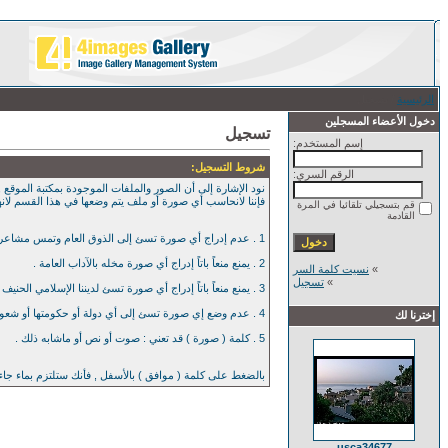
الرئيسية
/ تسجيل
دخول الأعضاء المسجلين
تسجيل
إسم المستخدم:
شروط التسجيل:
الرقم السري:
نود الإشارة إلى أن الصور والملفات الموجودة بمكتبة الموقع , 
فإننا لانحاسب أي صورة أو ملف يتم وضعها في هذا القسم لان
قم بتسجيلي تلقائيا في المرة
القادمة
1 . عدم إدراج أي صورة تسئ إلى الذوق العام وتمس مشاعر العامة بأي حال من الآحوال .
2 . يمنع منعاً باتاً إدراج أي صورة مخله بالآداب العامة .
»
نسيت كلمة السر
»
تسجيل
3 . يمنع منعاً باتاً إدراج أي صورة تسئ لديننا الإسلامي الحنيف .
4 . عدم وضع إي صورة تسئ إلى أي دولة أو حكومتها أو شعوبها .
إخترنا لك
5 . كلمة ( صورة ) قد تعني : صوت أو نص أو ماشابه ذلك .
بالضغط على كلمة ( موافق ) بالأسفل , فأنك ستلتزم بماء جا
usca34677