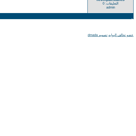
التعليقات: 0
admin
عضو تحالف البوابه
تصميم dmada