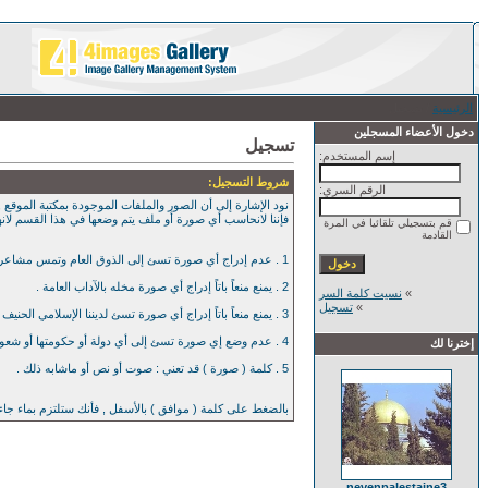
الرئيسية
/ تسجيل
دخول الأعضاء المسجلين
تسجيل
إسم المستخدم:
شروط التسجيل:
الرقم السري:
نود الإشارة إلى أن الصور والملفات الموجودة بمكتبة الموقع , 
فإننا لانحاسب أي صورة أو ملف يتم وضعها في هذا القسم لان
قم بتسجيلي تلقائيا في المرة
القادمة
1 . عدم إدراج أي صورة تسئ إلى الذوق العام وتمس مشاعر العامة بأي حال من الآحوال .
2 . يمنع منعاً باتاً إدراج أي صورة مخله بالآداب العامة .
»
نسيت كلمة السر
»
تسجيل
3 . يمنع منعاً باتاً إدراج أي صورة تسئ لديننا الإسلامي الحنيف .
4 . عدم وضع إي صورة تسئ إلى أي دولة أو حكومتها أو شعوبها .
إخترنا لك
5 . كلمة ( صورة ) قد تعني : صوت أو نص أو ماشابه ذلك .
بالضغط على كلمة ( موافق ) بالأسفل , فأنك ستلتزم بماء جا
nevenpalestaine3