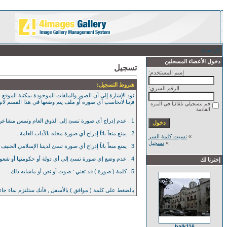
الرئيسية
/ تسجيل
دخول الأعضاء المسجلين
تسجيل
إسم المستخدم:
شروط التسجيل:
الرقم السري:
نود الإشارة إلى أن الصور والملفات الموجودة بمكتبة الموقع , 
فإننا لانحاسب أي صورة أو ملف يتم وضعها في هذا القسم لان
قم بتسجيلي تلقائيا في المرة
القادمة
1 . عدم إدراج أي صورة تسئ إلى الذوق العام وتمس مشاعر العامة بأي حال من الآحوال .
2 . يمنع منعاً باتاً إدراج أي صورة مخله بالآداب العامة .
»
نسيت كلمة السر
»
تسجيل
3 . يمنع منعاً باتاً إدراج أي صورة تسئ لديننا الإسلامي الحنيف .
4 . عدم وضع إي صورة تسئ إلى أي دولة أو حكومتها أو شعوبها .
إخترنا لك
5 . كلمة ( صورة ) قد تعني : صوت أو نص أو ماشابه ذلك .
بالضغط على كلمة ( موافق ) بالأسفل , فأنك ستلتزم بماء جا
balk116