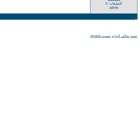
التعليقات: 0
admin
عضو تحالف البوابه
تصميم dmada