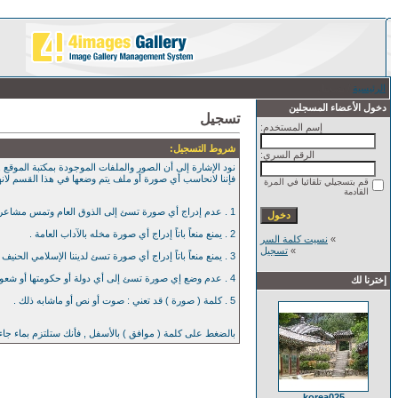
الرئيسية
/ تسجيل
دخول الأعضاء المسجلين
تسجيل
إسم المستخدم:
شروط التسجيل:
الرقم السري:
نود الإشارة إلى أن الصور والملفات الموجودة بمكتبة الموقع , 
فإننا لانحاسب أي صورة أو ملف يتم وضعها في هذا القسم لان
قم بتسجيلي تلقائيا في المرة
القادمة
1 . عدم إدراج أي صورة تسئ إلى الذوق العام وتمس مشاعر العامة بأي حال من الآحوال .
2 . يمنع منعاً باتاً إدراج أي صورة مخله بالآداب العامة .
»
نسيت كلمة السر
»
تسجيل
3 . يمنع منعاً باتاً إدراج أي صورة تسئ لديننا الإسلامي الحنيف .
4 . عدم وضع إي صورة تسئ إلى أي دولة أو حكومتها أو شعوبها .
إخترنا لك
5 . كلمة ( صورة ) قد تعني : صوت أو نص أو ماشابه ذلك .
بالضغط على كلمة ( موافق ) بالأسفل , فأنك ستلتزم بماء جا
korea025