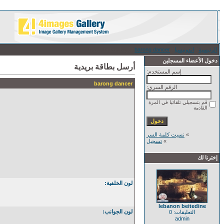
الرئيسية
/
اندونيسيا
/
barong dancer
/ أرسل بطاقة بريدية
دخول الأعضاء المسجلين
أرسل بطاقة بريدية
إسم المستخدم:
barong dancer
الرقم السري:
قم بتسجيلي تلقائيا في المرة
القادمة
»
نسيت كلمة السر
»
تسجيل
إخترنا لك
لون الخلفية:
lebanon beitedine
لون الجوانب:
التعليقات: 0
admin