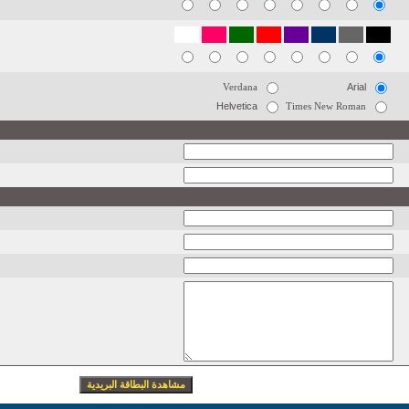
Verdana
Arial
Helvetica
Times New Roman