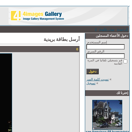
الرئيسية
/
مدن عالمية
/
0
/ أرسل بطاقة بريدية
دخول الأعضاء المسجلين
أرسل بطاقة بريدية
إسم المستخدم:
0
الرقم السري:
قم بتسجيلي تلقائيا في المرة
القادمة
»
نسيت كلمة السر
»
تسجيل
إخترنا لك
san francisco 68 buenavista