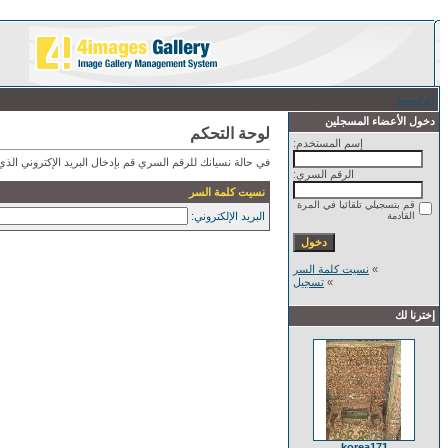
الرئيسية
/ نسيت كلمة السر
دخول الأعضاء المسجلين
لوحة التحكم
إسم المستخدم:
في حالة نسيانك للرقم السري قم بإدخال البريد الإكتروني ال
الرقم السري:
نسيت كلمة السر
قم بتسجيلي تلقائيا في المرة
القادمة
البريد الإلكتروني:
»
نسيت كلمة السر
»
تسجيل
إخترنا لك
korea171