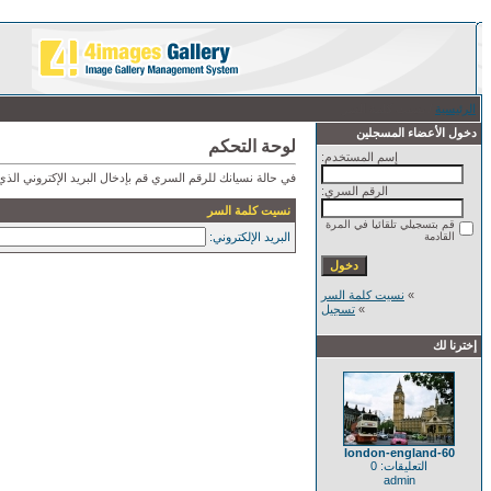
الرئيسية
/ نسيت كلمة السر
دخول الأعضاء المسجلين
لوحة التحكم
إسم المستخدم:
في حالة نسيانك للرقم السري قم بإدخال البريد الإكتروني ال
الرقم السري:
نسيت كلمة السر
قم بتسجيلي تلقائيا في المرة
القادمة
البريد الإلكتروني:
»
نسيت كلمة السر
»
تسجيل
إخترنا لك
60-london-england
التعليقات: 0
admin