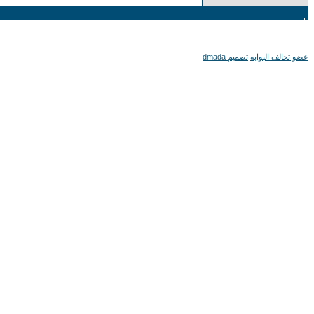
عضو تحالف البوابه
تصميم dmada