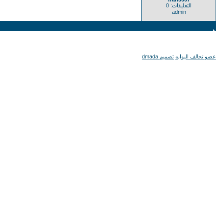
التعليقات: 0
admin
عضو تحالف البوابه
تصميم dmada