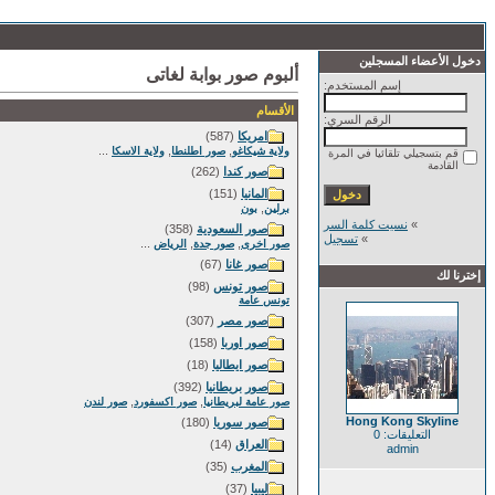
دخول الأعضاء المسجلين
ألبوم صور بوابة لغاتى
إسم المستخدم:
الأقسام
الرقم السري:
امريكا
(587)
...
,
,
ولاية شيكاغو
صور اطلنطا
ولاية الاسكا
قم بتسجيلي تلقائيا في المرة
القادمة
صور كندا
(262)
المانيا
(151)
,
برلين
بون
»
نسيت كلمة السر
صور السعودية
(358)
»
تسجيل
...
,
,
صور اخرى
صور جدة
الرياض
صور غانا
(67)
إخترنا لك
صور تونس
(98)
تونس عامة
صور مصر
(307)
صور اوربا
(158)
صور ايطاليا
(18)
صور بريطانيا
(392)
,
,
صور عامة لبريطانيا
صور اكسفورد
صور لندن
Hong Kong Skyline
صور سوريا
(180)
التعليقات: 0
العراق
(14)
admin
المغرب
(35)
ليبيا
(37)