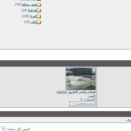
صور رومانيا
(78)
فيرلندا
(28)
كوريا
(189)
لبنان
(70)
فيضان وكسر الطريق
(
admin
)
الصين
التعليقات: 0
ف.
الصور لكل صفحة: