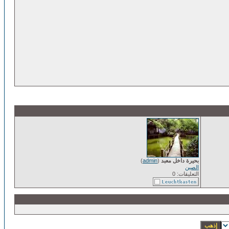
بحيرة داخل معبد
(
admin
)
الصين
التعليقات: 0