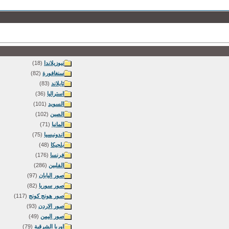
نيوزيلاندا
(18)
سنغافورة
(82)
تايلاند
(83)
استراليا
(36)
السويد
(101)
الصين
(102)
المانيا
(71)
اندونيسيا
(75)
بلجيكا
(48)
فرنسا
(176)
الفلبين
(286)
صور اليابان
(97)
صور سوريا
(82)
صور هونج كونج
(117)
صور الاردن
(93)
صور اليمن
(49)
اوربا الشرقية
(79)