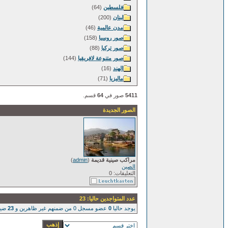
فلسطين
(64)
لبنان
(200)
مدن عالمية
(46)
صور روسيا
(158)
صور تركيا
(88)
صور متنوعة لافريقيا
(144)
الهند
(16)
ماليزيا
(71)
5411
صور في
64
قسم.
الصور الجديدة
مراكب صينية قديمة
(
admin
)
الصين
التعليقات: 0
عدد المتواجدين حاليا: 23
يوجد حاليا
0
عضو مسجل 0 من ضمنهم غير ظاهرين و
23
ضيو