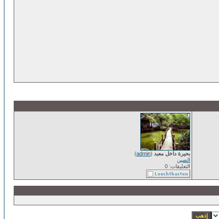
بحيرة داخل معبد
(
admin
)
الصين
التعليقات: 0