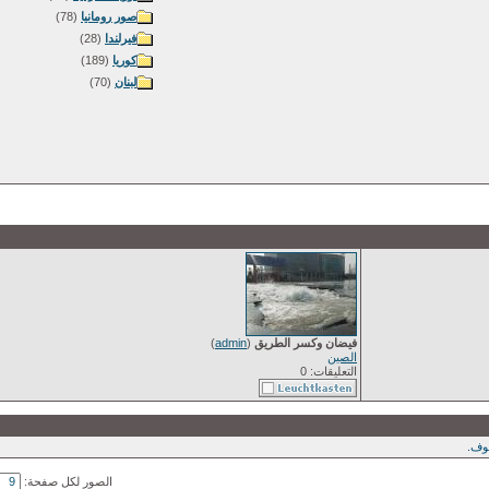
صور رومانيا
(78)
فيرلندا
(28)
كوريا
(189)
لبنان
(70)
فيضان وكسر الطريق
(
admin
)
الصين
التعليقات: 0
ف.
الصور لكل صفحة: