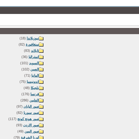
نيوزيلاندا
(18)
سنغافورة
(82)
تايلاند
(83)
استراليا
(36)
السويد
(101)
الصين
(102)
المانيا
(71)
اندونيسيا
(75)
بلجيكا
(48)
فرنسا
(176)
الفلبين
(286)
صور اليابان
(97)
صور سوريا
(82)
صور هونج كونج
(117)
صور الاردن
(93)
صور اليمن
(49)
اوربا الشرقية
(79)