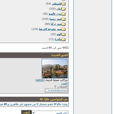
فلسطين
(64)
لبنان
(200)
مدن عالمية
(46)
صور روسيا
(158)
صور تركيا
(88)
صور متنوعة لافريقيا
(144)
الهند
(16)
ماليزيا
(71)
5411
صور في
64
قسم.
الصور الجديدة
مراكب صينية قديمة
(
admin
)
الصين
التعليقات: 0
عدد المتواجدين حاليا: 40
يوجد حاليا
0
عضو مسجل 0 من ضمنهم غير ظاهرين و
40
ضيو