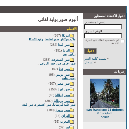
دخول الأعضاء المسجلين
ألبوم صور بوابة لغاتى
إسم المستخدم:
الأقسام
الرقم السري:
امريكا
(587)
...
,
,
ولاية شيكاغو
صور اطلنطا
ولاية الاسكا
قم بتسجيلي تلقائيا في المرة
القادمة
صور كندا
(262)
المانيا
(151)
,
برلين
بون
»
نسيت كلمة السر
صور السعودية
(358)
»
تسجيل
...
,
,
صور اخرى
صور جدة
الرياض
صور غانا
(67)
إخترنا لك
صور تونس
(98)
تونس عامة
صور مصر
(307)
صور اوربا
(158)
صور ايطاليا
(18)
صور بريطانيا
(392)
,
,
صور عامة لبريطانيا
صور اكسفورد
صور لندن
san francisco 71 dolores
صور سوريا
(180)
التعليقات: 0
العراق
(14)
admin
المغرب
(35)
ليبيا
(37)