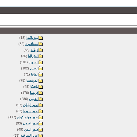
نيوزيلاندا
(18)
سنغافورة
(82)
تايلاند
(83)
استراليا
(36)
السويد
(101)
الصين
(102)
المانيا
(71)
اندونيسيا
(75)
بلجيكا
(48)
فرنسا
(176)
الفلبين
(286)
صور اليابان
(97)
صور سوريا
(82)
صور هونج كونج
(117)
صور الاردن
(93)
صور اليمن
(49)
اوربا الشرقية
(79)