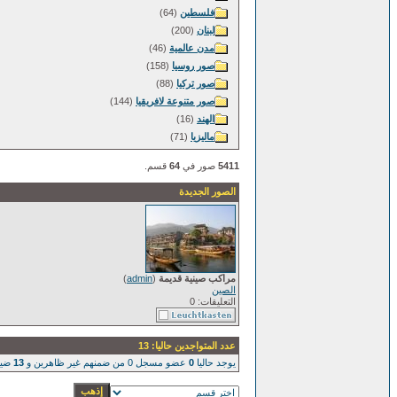
فلسطين
(64)
لبنان
(200)
مدن عالمية
(46)
صور روسيا
(158)
صور تركيا
(88)
صور متنوعة لافريقيا
(144)
الهند
(16)
ماليزيا
(71)
5411
صور في
64
قسم.
الصور الجديدة
مراكب صينية قديمة
(
admin
)
الصين
التعليقات: 0
عدد المتواجدين حاليا: 13
يوجد حاليا
0
عضو مسجل 0 من ضمنهم غير ظاهرين و
13
ضيو