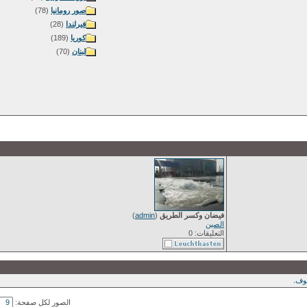
صور رومانيا
(78)
فيرلندا
(28)
كوريا
(189)
لبنان
(70)
فيضان وكسر الطريق
(
admin
)
الصين
التعليقات: 0
ف.
الصور لكل صفحة: