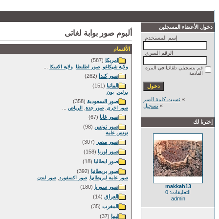
دخول الأعضاء المسجلين
ألبوم صور بوابة لغاتى
إسم المستخدم:
الأقسام
الرقم السري:
امريكا
(587)
...
,
,
ولاية شيكاغو
صور اطلنطا
ولاية الاسكا
قم بتسجيلي تلقائيا في المرة
القادمة
صور كندا
(262)
المانيا
(151)
,
برلين
بون
»
نسيت كلمة السر
صور السعودية
(358)
»
تسجيل
...
,
,
صور اخرى
صور جدة
الرياض
صور غانا
(67)
إخترنا لك
صور تونس
(98)
تونس عامة
صور مصر
(307)
صور اوربا
(158)
صور ايطاليا
(18)
صور بريطانيا
(392)
,
,
صور عامة لبريطانيا
صور اكسفورد
صور لندن
makkah13
صور سوريا
(180)
التعليقات: 0
العراق
(14)
admin
المغرب
(35)
ليبيا
(37)