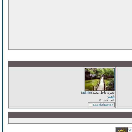
بحيرة داخل معبد
(
admin
)
الصين
التعليقات: 0