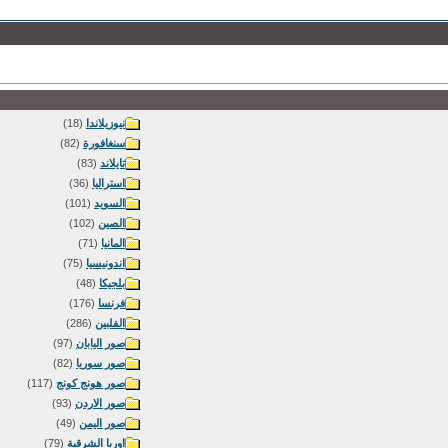
نيوزيلاندا
(18)
سنغافورة
(82)
تايلاند
(83)
استراليا
(36)
السويد
(101)
الصين
(102)
المانيا
(71)
اندونيسيا
(75)
بلجيكا
(48)
فرنسا
(176)
الفلبين
(286)
صور اليابان
(97)
صور سوريا
(82)
صور هونج كونج
(117)
صور الاردن
(93)
صور اليمن
(49)
اوربا الشرقية
(79)