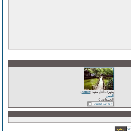
بحيرة داخل معبد
(
admin
)
الصين
التعليقات: 0