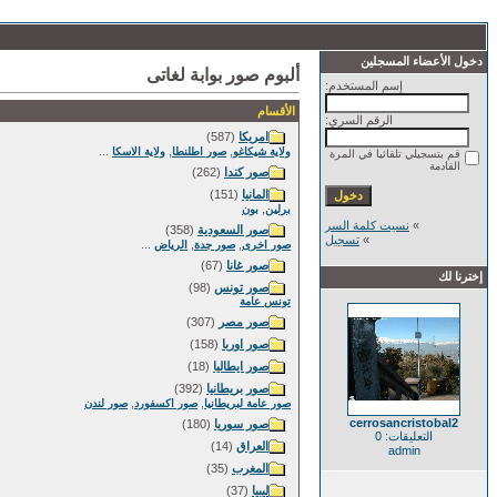
دخول الأعضاء المسجلين
ألبوم صور بوابة لغاتى
إسم المستخدم:
الأقسام
الرقم السري:
امريكا
(587)
...
,
,
ولاية شيكاغو
صور اطلنطا
ولاية الاسكا
قم بتسجيلي تلقائيا في المرة
القادمة
صور كندا
(262)
المانيا
(151)
,
برلين
بون
»
نسيت كلمة السر
صور السعودية
(358)
»
تسجيل
...
,
,
صور اخرى
صور جدة
الرياض
صور غانا
(67)
إخترنا لك
صور تونس
(98)
تونس عامة
صور مصر
(307)
صور اوربا
(158)
صور ايطاليا
(18)
صور بريطانيا
(392)
,
,
صور عامة لبريطانيا
صور اكسفورد
صور لندن
cerrosancristobal2
صور سوريا
(180)
التعليقات: 0
العراق
(14)
admin
المغرب
(35)
ليبيا
(37)