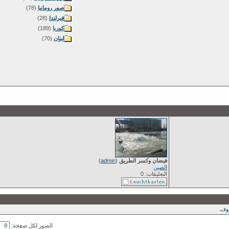
صور رومانيا
(78)
فيرلندا
(28)
كوريا
(189)
لبنان
(70)
فيضان وكسر الطريق
(
admin
)
الصين
التعليقات: 0
ف.
الصور لكل صفحة: