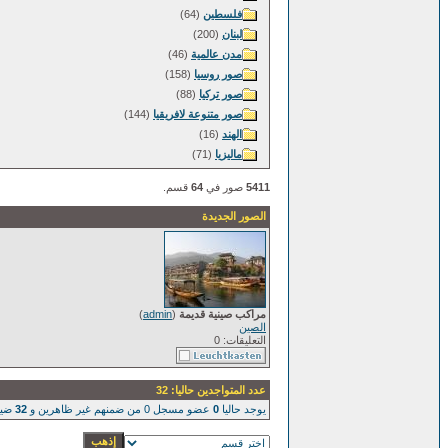
فلسطين
(64)
لبنان
(200)
مدن عالمية
(46)
صور روسيا
(158)
صور تركيا
(88)
صور متنوعة لافريقيا
(144)
الهند
(16)
ماليزيا
(71)
5411
صور في
64
قسم.
الصور الجديدة
مراكب صينية قديمة
(
admin
)
الصين
التعليقات: 0
عدد المتواجدين حاليا: 32
يوجد حاليا
0
عضو مسجل 0 من ضمنهم غير ظاهرين و
32
ضيو