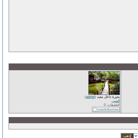
بحيرة داخل معبد
(
admin
)
الصين
التعليقات: 0