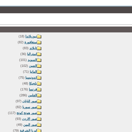
نيوزيلاندا
(18)
سنغافورة
(82)
تايلاند
(83)
استراليا
(36)
السويد
(101)
الصين
(102)
المانيا
(71)
اندونيسيا
(75)
بلجيكا
(48)
فرنسا
(176)
الفلبين
(286)
صور اليابان
(97)
صور سوريا
(82)
صور هونج كونج
(117)
صور الاردن
(93)
صور اليمن
(49)
اوربا الشرقية
(79)