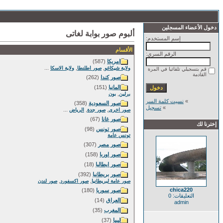
دخول الأعضاء المسجلين
ألبوم صور بوابة لغاتى
إسم المستخدم:
الأقسام
الرقم السري:
امريكا
(587)
...
,
,
ولاية شيكاغو
صور اطلنطا
ولاية الاسكا
قم بتسجيلي تلقائيا في المرة
القادمة
صور كندا
(262)
المانيا
(151)
,
برلين
بون
»
نسيت كلمة السر
صور السعودية
(358)
»
تسجيل
...
,
,
صور اخرى
صور جدة
الرياض
صور غانا
(67)
إخترنا لك
صور تونس
(98)
تونس عامة
صور مصر
(307)
صور اوربا
(158)
صور ايطاليا
(18)
صور بريطانيا
(392)
,
,
صور عامة لبريطانيا
صور اكسفورد
صور لندن
chica220
صور سوريا
(180)
التعليقات: 0
العراق
(14)
admin
المغرب
(35)
ليبيا
(37)