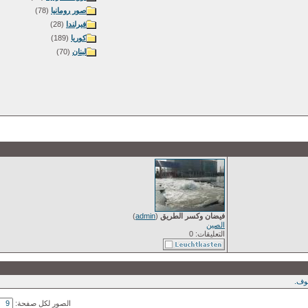
صور رومانيا
(78)
فيرلندا
(28)
كوريا
(189)
لبنان
(70)
فيضان وكسر الطريق
(
admin
)
الصين
التعليقات: 0
ف.
الصور لكل صفحة: