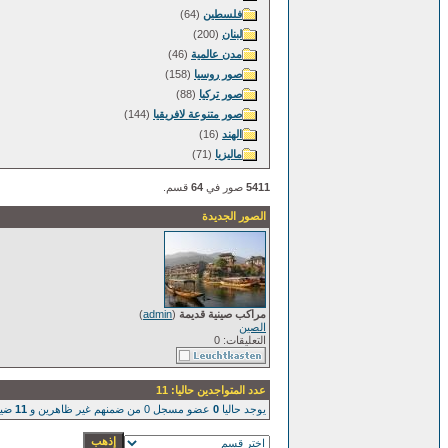
فلسطين
(64)
لبنان
(200)
مدن عالمية
(46)
صور روسيا
(158)
صور تركيا
(88)
صور متنوعة لافريقيا
(144)
الهند
(16)
ماليزيا
(71)
5411
صور في
64
قسم.
الصور الجديدة
مراكب صينية قديمة
(
admin
)
الصين
التعليقات: 0
عدد المتواجدين حاليا: 11
يوجد حاليا
0
عضو مسجل 0 من ضمنهم غير ظاهرين و
11
ضيو