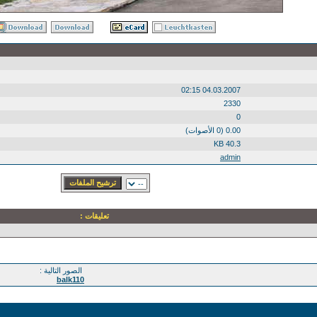
04.03.2007 02:15
2330
0
0.00 (0 الأصوات)
40.3 KB
admin
تعليقات :
الصور التالية :
balk110