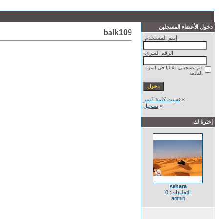
دخول الأعضاء المسجلين
balk109
إسم المستخدم:
الرقم السري:
قم بتسجيلي تلقائيا في المرة
القادمة
»
نسيت كلمة السر
»
تسجيل
إخترنا لك
sahara
التعليقات: 0
admin