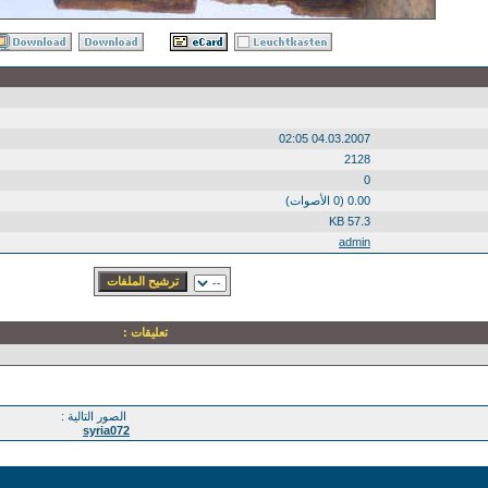
04.03.2007 02:05
2128
0
0.00 (0 الأصوات)
57.3 KB
admin
تعليقات :
الصور التالية :
syria072