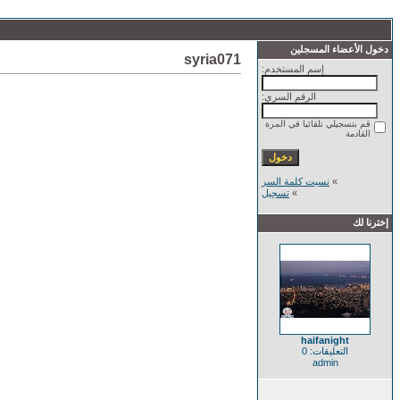
دخول الأعضاء المسجلين
syria071
إسم المستخدم:
الرقم السري:
قم بتسجيلي تلقائيا في المرة
القادمة
»
نسيت كلمة السر
»
تسجيل
إخترنا لك
haifanight
التعليقات: 0
admin