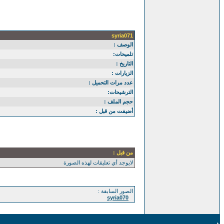
syria071
الوصف :
تلميحات:
التاريخ :
الزيارات :
عدد مرات التحميل :
الترشيحات:
حجم الملف :
أضيفت من قبل :
من قبل :
لايوجد أي تعليقات لهذه الصورة
الصور السابقة :
syria070