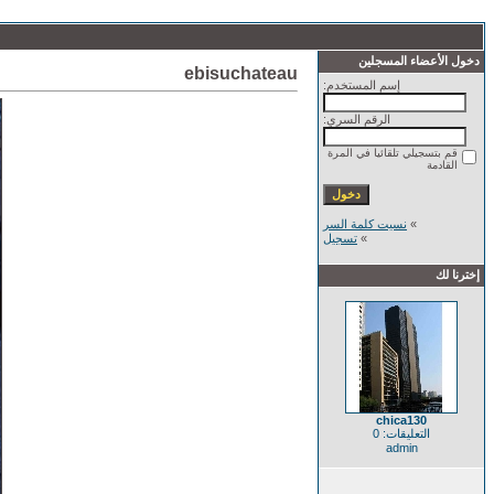
دخول الأعضاء المسجلين
ebisuchateau
إسم المستخدم:
الرقم السري:
قم بتسجيلي تلقائيا في المرة
القادمة
»
نسيت كلمة السر
»
تسجيل
إخترنا لك
chica130
التعليقات: 0
admin