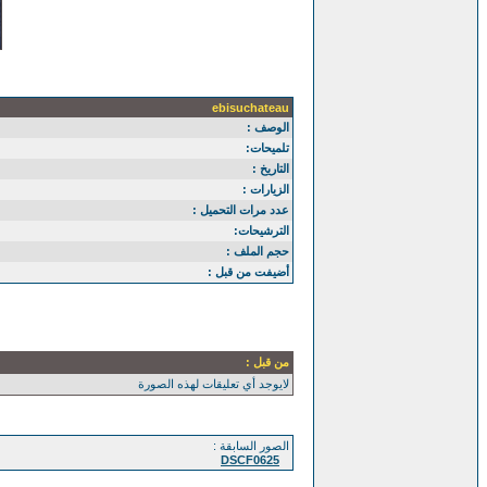
ebisuchateau
الوصف :
تلميحات:
التاريخ :
الزيارات :
عدد مرات التحميل :
الترشيحات:
حجم الملف :
أضيفت من قبل :
من قبل :
لايوجد أي تعليقات لهذه الصورة
الصور السابقة :
DSCF0625