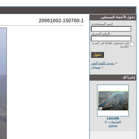
دخول الأعضاء المسجلين
20061002-150700-1
إسم المستخدم:
الرقم السري:
قم بتسجيلي تلقائيا في المرة
القادمة
»
نسيت كلمة السر
»
تسجيل
إخترنا لك
zamalik
التعليقات: 0
admin