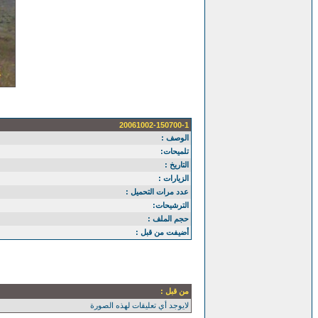
20061002-150700-1
الوصف :
تلميحات:
التاريخ :
الزيارات :
عدد مرات التحميل :
الترشيحات:
حجم الملف :
أضيفت من قبل :
من قبل :
لايوجد أي تعليقات لهذه الصورة