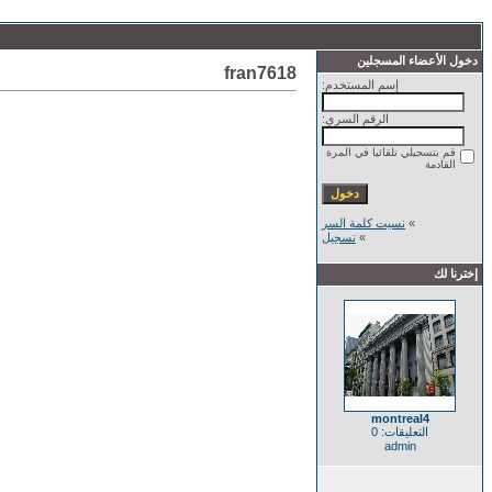
دخول الأعضاء المسجلين
fran7618
إسم المستخدم:
الرقم السري:
قم بتسجيلي تلقائيا في المرة
القادمة
»
نسيت كلمة السر
»
تسجيل
إخترنا لك
montreal4
التعليقات: 0
admin