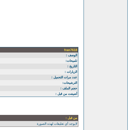
fran7618
الوصف :
تلميحات:
التاريخ :
الزيارات :
عدد مرات التحميل :
الترشيحات:
حجم الملف :
أضيفت من قبل :
من قبل :
لايوجد أي تعليقات لهذه الصورة