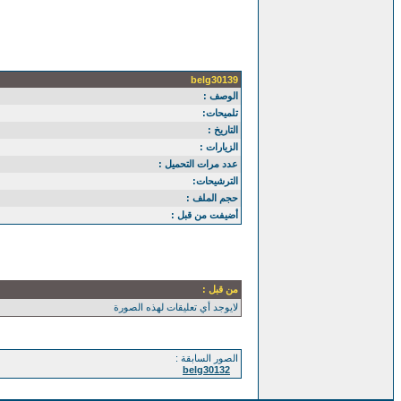
belg30139
الوصف :
تلميحات:
التاريخ :
الزيارات :
عدد مرات التحميل :
الترشيحات:
حجم الملف :
أضيفت من قبل :
من قبل :
لايوجد أي تعليقات لهذه الصورة
الصور السابقة :
belg30132