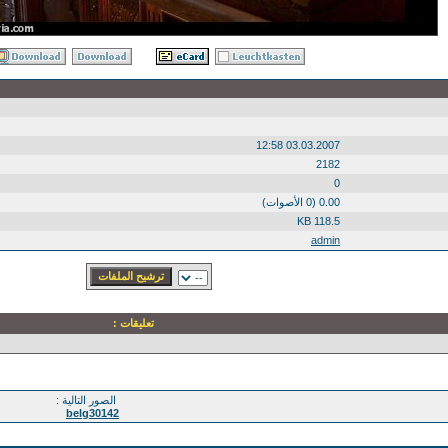
03.03.2007 12:58
2182
0
0.00 (0 الأصوات)
118.5 KB
admin
تعليقات :
الصور التالية :
belg30142