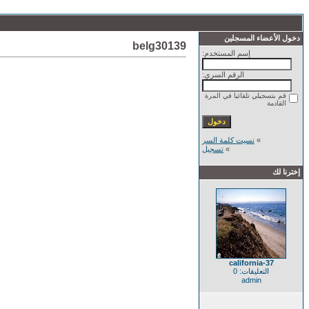
دخول الأعضاء المسجلين
belg30139
إسم المستخدم:
الرقم السري:
قم بتسجيلي تلقائيا في المرة
القادمة
»
نسيت كلمة السر
»
تسجيل
إخترنا لك
california-37
التعليقات: 0
admin