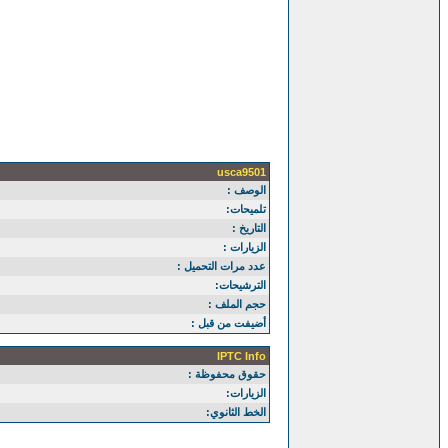
usca9501
الوصف :
تلميحات:
التاريخ :
الزيارات :
عدد مرات التحميل :
الترشيحات:
حجم الملف :
أضيفت من قبل :
IPTC Info
حقوق محفوظة :
الزيارات:
الخط الثانوي: