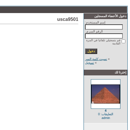
دخول الأعضاء المسجلين
usca9501
إسم المستخدم:
الرقم السري:
قم بتسجيلي تلقائيا في المرة
القادمة
»
نسيت كلمة السر
»
تسجيل
إخترنا لك
4
التعليقات: 0
admin