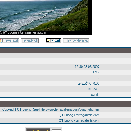
03.03.2007 12:30
1717
0
0.00 (0 الأصوات)
23.5 KB
admin
Copyright QT Luong. See
http://www.terragalleria.com/copyright.html
QT Luong / terragalleria.com
QT Luong / terragalleria.com