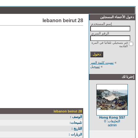
دخول الأعضاء المسجلين
lebanon beirut 28
إسم المستخدم:
الرقم السري:
قم بتسجيلي تلقائيا في المرة
القادمة
»
نسيت كلمة السر
»
تسجيل
إخترنا لك
lebanon beirut 28
الوصف :
Hong Kong SS7
التعليقات: 0
تلميحات:
admin
التاريخ :
الزيارات :