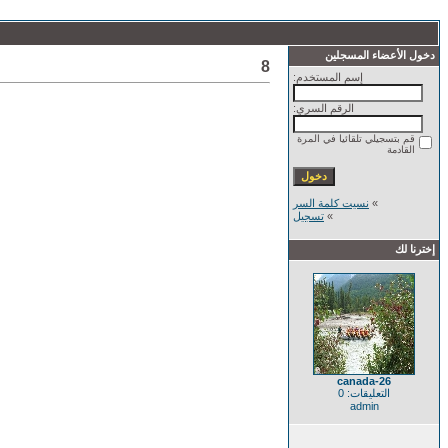
دخول الأعضاء المسجلين
8
إسم المستخدم:
الرقم السري:
قم بتسجيلي تلقائيا في المرة
القادمة
»
نسيت كلمة السر
»
تسجيل
إخترنا لك
canada-26
التعليقات: 0
admin