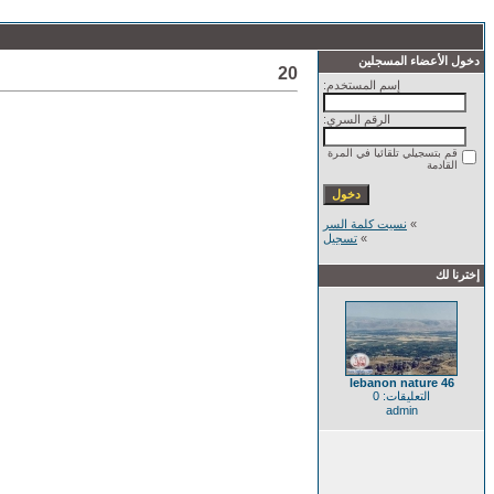
دخول الأعضاء المسجلين
20
إسم المستخدم:
الرقم السري:
قم بتسجيلي تلقائيا في المرة
القادمة
»
نسيت كلمة السر
»
تسجيل
إخترنا لك
lebanon nature 46
التعليقات: 0
admin