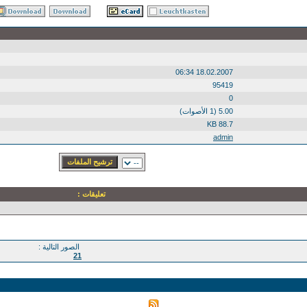
18.02.2007 06:34
95419
0
5.00 (1 الأصوات)
88.7 KB
admin
تعليقات :
الصور التالية :
21