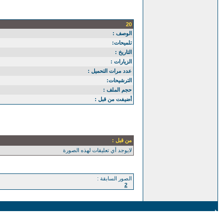
20
الوصف :
تلميحات:
التاريخ :
الزيارات :
عدد مرات التحميل :
الترشيحات:
حجم الملف :
أضيفت من قبل :
من قبل :
لايوجد أي تعليقات لهذه الصورة
الصور السابقة :
2