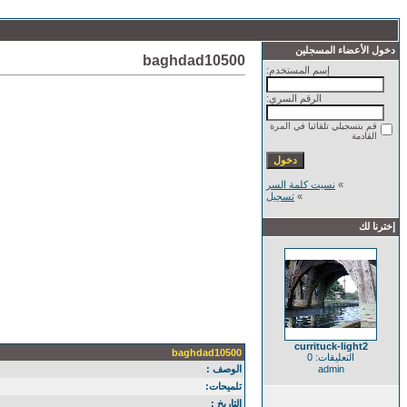
دخول الأعضاء المسجلين
baghdad10500
إسم المستخدم:
الرقم السري:
قم بتسجيلي تلقائيا في المرة
القادمة
»
نسيت كلمة السر
»
تسجيل
إخترنا لك
currituck-light2
baghdad10500
التعليقات: 0
admin
الوصف :
تلميحات:
التاريخ :