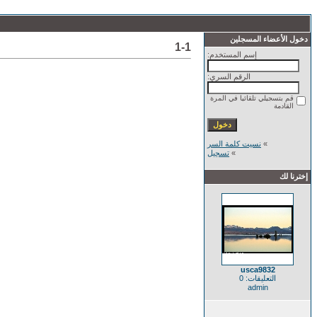
دخول الأعضاء المسجلين
1-1
إسم المستخدم:
الرقم السري:
قم بتسجيلي تلقائيا في المرة
القادمة
»
نسيت كلمة السر
»
تسجيل
إخترنا لك
usca9832
التعليقات: 0
admin