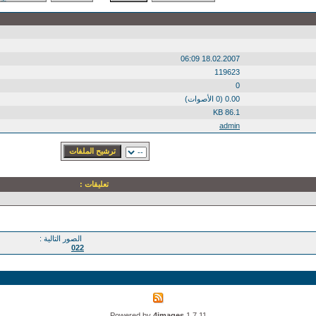
18.02.2007 06:09
119623
0
0.00 (0 الأصوات)
86.1 KB
admin
تعليقات :
الصور التالية :
022
Powered by
4images
1.7.11