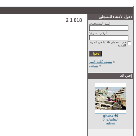
دخول الأعضاء المسجلين
018 1 2
إسم المستخدم:
الرقم السري:
قم بتسجيلي تلقائيا في المرة
القادمة
»
نسيت كلمة السر
»
تسجيل
إخترنا لك
ghana-60
التعليقات: 0
admin